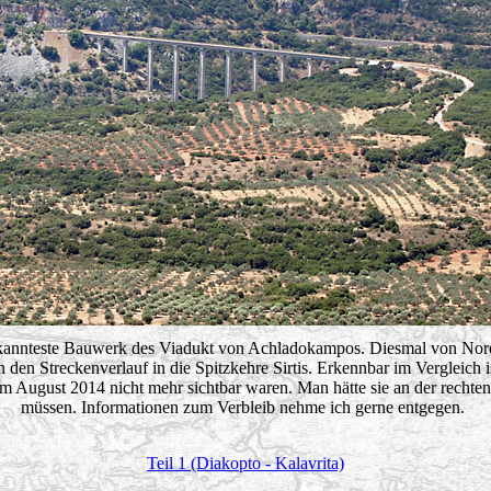
kannteste Bauwerk des Viadukt von Achladokampos. Diesmal von Nord
 den Streckenverlauf in die Spitzkehre Sirtis. Erkennbar im Vergleich is
m August 2014 nicht mehr sichtbar waren. Man hätte sie an der rechte
müssen. Informationen zum Verbleib nehme ich gerne entgegen.
Teil 1 (Diakopto - Kalavrita)