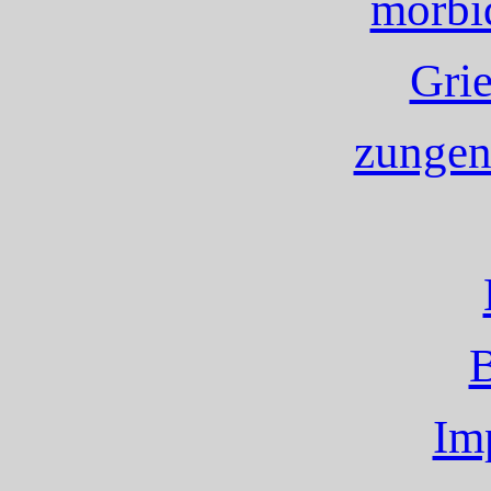
morbi
Gri
zungen
Im