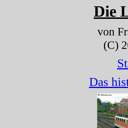
Die 
von F
(C) 2
St
Das his