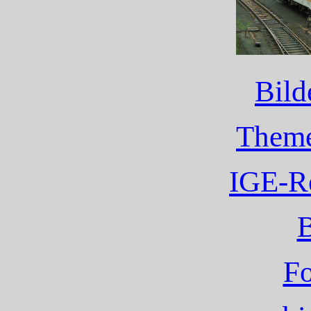
Bild
Theme
IGE-Re
Fo