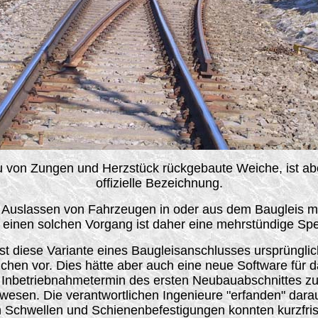
bau von Zungen und Herzstück rückgebaute Weiche, ist a
offizielle Bezeichnung.
 Auslassen von Fahrzeugen in oder aus dem Baugleis mus
r einen solchen Vorgang ist daher eine mehrstündige Sp
ist diese Variante eines Baugleisanschlusses ursprünglic
hen vor. Dies hätte aber auch eine neue Software für 
er Inbetriebnahmetermin des ersten Neubauabschnittes z
esen. Die verantwortlichen Ingenieure "erfanden" dara
n Schwellen und Schienenbefestigungen konnten kurzfris