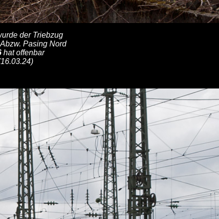
wurde der Triebzug
r Abzw. Pasing Nord
6
hat offenbar
16.03.24)