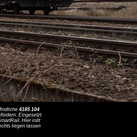
findliche
4185 104
ördern. Eingesetzt
artRail. Hier rollt
echts liegen lassen