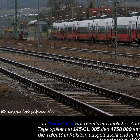
In
Galerie 156
war bereits ein ähnlicher Zug
Tage später hat
145-CL 005
den
4758 009
am 
die Talent3 in Kufstein ausgetauscht und in T