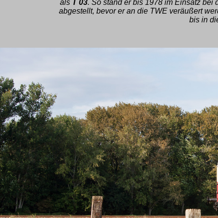
als
T 03
. So stand er bis 1978 im Einsatz be
abgestellt, bevor er an die TWE veräußert we
bis in d